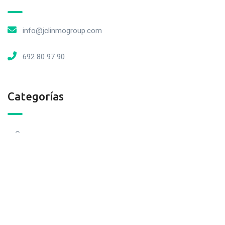
info@jclinmogroup.com
692 80 97 90
Categorías
Casas
Locales
Cocheras
Loft
Naves
Pisos