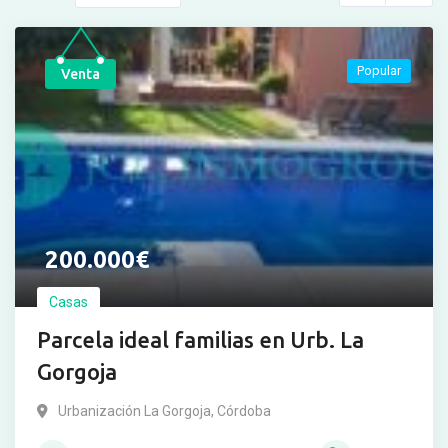
Popular
Venta
200.000
€
Casas
Parcela ideal familias en Urb. La
Gorgoja
Urbanización La Gorgoja
,
Córdoba