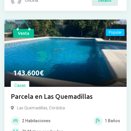
Oficina
Details
Popular
Venta
143.600
€
Casas
Parcela en Las Quemadillas
Las Quemadillas
,
Córdoba
2
Habitaciones
1
Baños