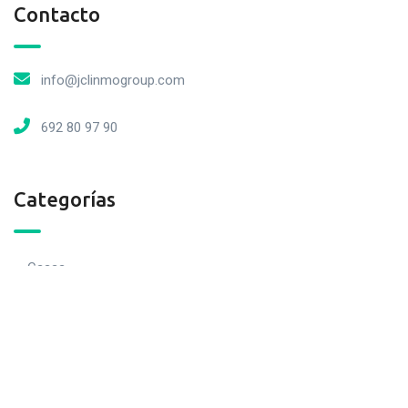
Contacto
info@jclinmogroup.com
692 80 97 90
Categorías
Casas
Locales
Cocheras
Loft
Naves