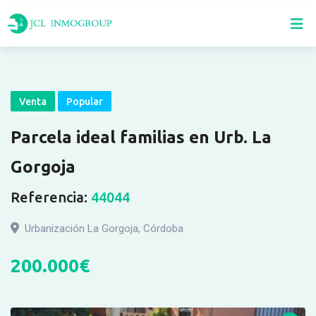
Skip
to
content
Venta
Popular
Parcela ideal familias en Urb. La
Gorgoja
Referencia:
44044
Urbanización La Gorgoja
,
Córdoba
200.000
€