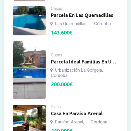
Casas
Parcela En Las Quemadillas
Las Quemadillas
Córdoba
,
143.600
€
Casas
Parcela Ideal Familias En Urb.
La Gorgoja
Urbanización La Gorgoja
,
Córdoba
200.000
€
Pisos
Casa En Paraiso Arenal
Paraíso Arenal
Córdoba
,
440.000
€